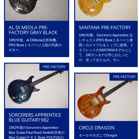
AL DI MEOLA PRE-
SANTANA PRE-FACTORY
FACTORY GRAY BLACK
1981年製。Sorcerers Apprentice.古
1981年製。Al DiMeola元所有機。
いチェスト(PRS Book１８ページ参
PRS Book１４ページ上段の写真の
照）のメイプルをトップに使用。２
ギター。
６フレットのSANTANAモデルとし
て、1時サンタナの手にわたった
が、戻ってきたもの。サン
PRE-FACTORY
PRE-FACTORY
SORCERERS APPRENTICE
BLUE GUITAR1982
CIRCLE DRAGON
1982年製のSorcerers Apprentice
Blue Guitar.Paul Reed Smith氏所有の
オールマホガニでDragon
Blue Guitar(ＰＲＳ Book P24,P25)の