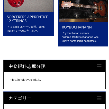
SORCERERS APPRENTICE
12 STRINGS
ROYBUCHANANN
PRS Book 25ページ参照。John
Ingram のために作られた。
Roy Buchanan custom-
ordered.1978.Buchananns wife
Judys name inlaid headstock.
中條眼科志摩分院
https://chujoeyeclinic.jp/
カテゴリー