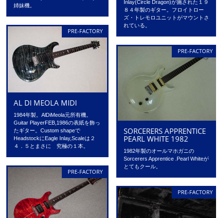
Inlay(Circle Dragon)が施された１９
姉妹機。
８４年製のギター。フロイトロー
ズ・トレモロユニットがマウントさ
れている。
PRE-FACTORY
PRE-FACTORY
AL DI MEOLA MIDI
1984年製。AlDiMeola元所有機。
Guitar PlayerFEB,1986の表紙を飾っ
SORCERERS APPRENTICE
たギター。Custom shapeで
PEARL WHITE 1982
HeadstockにEagle Inlay,Scaleは２
４．５とまさに 究極の１本。
1982年製のオールマホガニの
Sorcerers Apprentice .Pearl Whiteが
とてもクール。
PRE-FACTORY
PRE-FACTORY