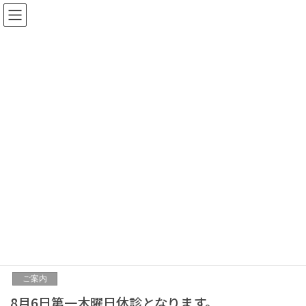
ChujoShinya
HOME
ChujoShinya
2026年7月31日
ご案内
8月カレンダー(改訂版)
2026年7月28日
ご案内
8月6日第一木曜日休診となります。